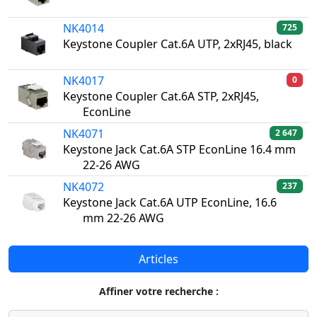
NK4014
725
Keystone Coupler Cat.6A UTP, 2xRJ45, black
NK4017
0
Keystone Coupler Cat.6A STP, 2xRJ45,
EconLine
NK4071
2 647
Keystone Jack Cat.6A STP EconLine 16.4 mm
22-26 AWG
NK4072
237
Keystone Jack Cat.6A UTP EconLine, 16.6
mm 22-26 AWG
Articles
Affiner votre recherche :