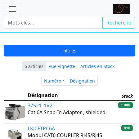
Recherche
Filtres
6 articles
Vue Vignette
Articles en Stock
Numéro
Désignation
Numéro
Désignation
Désignation
Stock
37521_1V2
1 000
Cat.6A Snap-In Adapter , shielded
LKJCFTPC6A
810
Modul CAT6 COUPLER RJ45/RJ45