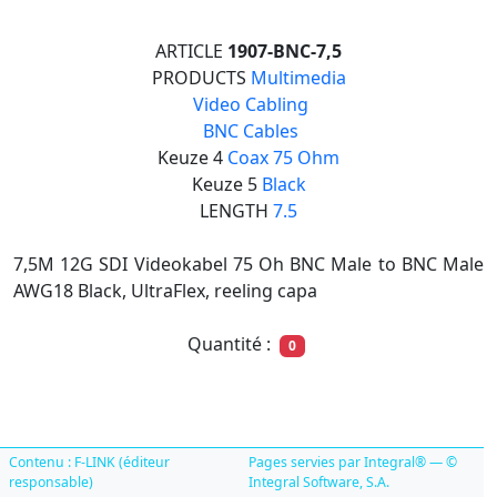
ARTICLE
1907-BNC-7,5
PRODUCTS
Multimedia

Video Cabling

BNC Cables
Keuze 4
Coax 75 Ohm
Keuze 5
Black
LENGTH
7.5
7,5M 12G SDI Videokabel 75 Oh BNC Male to BNC Male
AWG18 Black, UltraFlex, reeling capa
Quantité :
0
Contenu : F-LINK (éditeur
Pages servies par Integral® — ©
responsable)
Integral Software, S.A.