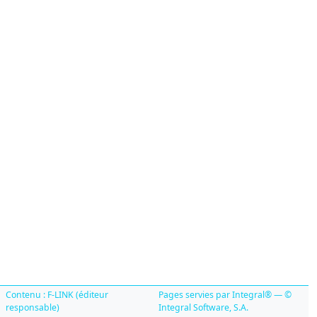
Contenu : F-LINK (éditeur
Pages servies par Integral® — ©
responsable)
Integral Software, S.A.