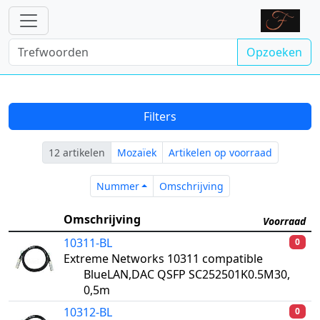
Opzoeken
Filters
12 artikelen
Mozaïek
Artikelen op voorraad
Nummer
Omschrijving
Nummer
Omschrijving
Omschrijving
Voorraad
10311-BL
0
Extreme Networks 10311 compatible
BlueLAN,DAC QSFP SC252501K0.5M30,
0,5m
10312-BL
0