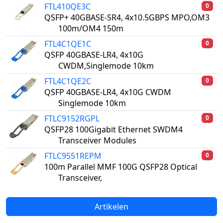
FTL410QE3C
0
QSFP+ 40GBASE-SR4, 4x10.5GBPS MPO,OM3
100m/OM4 150m
FTL4C1QE1C
0
QSFP 40GBASE-LR4, 4x10G
CWDM,Singlemode 10km
FTL4C1QE2C
0
QSFP 40GBASE-LR4, 4x10G CWDM
Singlemode 10km
FTLC9152RGPL
0
QSFP28 100Gigabit Ethernet SWDM4
Transceiver Modules
FTLC9551REPM
0
100m Parallel MMF 100G QSFP28 Optical
Transceiver,
Artikelen