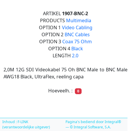
ARTIKEL
1907-BNC-2
PRODUCTS
Multimedia
OPTION 1
Video Cabling
OPTION 2
BNC Cables
OPTION 3
Coax 75 Ohm
OPTION 4
Black
LENGTH
2.0
2,0M 12G SDI Videokabel 75 Oh BNC Male to BNC Male
AWG18 Black, UltraFlex, reeling capa
Hoeveelh. :
0
Inhoud : F-LINK
Pagina's bediend door Integral®
(verantwoordelijke uitgever)
— © Integral Software, S.A.