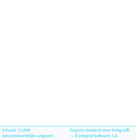
Inhoud : F-LINK
Pagina's bediend door Integral®
(verantwoordelijke uitgever)
— © Integral Software, S.A.