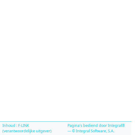
Inhoud : F-LINK
Pagina's bediend door Integral®
(verantwoordelijke uitgever)
— © Integral Software, S.A.