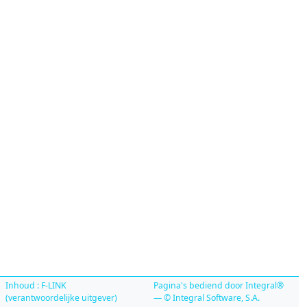
Inhoud : F-LINK
Pagina's bediend door Integral®
(verantwoordelijke uitgever)
— © Integral Software, S.A.